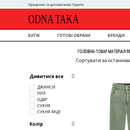
Працюємо та допомагаємо Україні
ODNA TAKA
БУТІК
ГОТОВІ ОБРАЗИ
БРЕНДИ
ДИВИТИСЯ ВСЕ
›
›
ГОЛОВНА
ТОВАР МАТЕРІАЛ
9
ВЕРХНІЙ ОДЯГ
КОСТЮМ
Сортувати за останнім
СУКНІ
Сортувати за популяр
ВЕРХ
Дивитися все
НИЗ
Сортувати за ціною: в
СУМКИ
ДЖИНСИ
Сортувати за ціною: в
ВЗУТТЯ
НИЗ
АКСЕСУАРИ
ОДЯГ
GOOGLE
СУКНЯ
СУКНЯ МІДІ
Колір