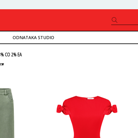
ODNATAKA STUDIO
8% CO 2% EA
и▾
ністю
ід нижчої до вищої
ід вищої до нижчої