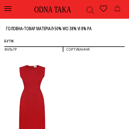
ODNA TAKA
›
›
ГОЛОВНА
ТОВАР МАТЕРІАЛ
50% WO 38% VI 8% PA
БУТІК
ФІЛЬТР
СОРТУВАННЯ
СОРТУВАТИ ЗА ПОПУЛЯРНІСТЮ
СОРТУВАТИ ЗА ОСТАННІМИ
ДИВИТИСЯ ВСЕ
СОРТУВАТИ ЗА ЦІНОЮ: ВІД НИЖЧОЇ ДО ВИЩОЇ
СОРТУВАТИ ЗА ЦІНОЮ: ВІД ВИЩОЇ ДО НИЖЧОЇ
ОДЯГ
СУКНЯ
КОЛІР
СУКНЯ-ФУТЛЯР
ЧЕРВОНИЙ
РОЗМІР
M
БРЕНД